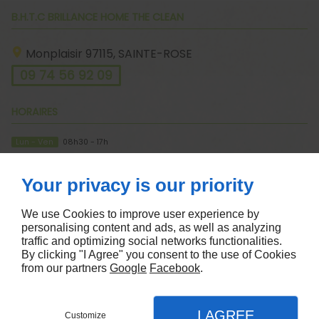
B.H.T.C BRILLANCE HOME THE CLEAN
Monplaisir
97115,
SAINTE-ROSE
09 74 56 92 09
HORAIRES
Lun - Ven
08h30 - 17h
À PROPOS
Your privacy is our priority
Accueil
Mentions légales
We use Cookies to improve user experience by
Contactez-nous
Plan du site
personalising content and ads, as well as analyzing
traffic and optimizing social networks functionalities.
SUIVEZ-NOUS
By clicking "I Agree" you consent to the use of Cookies
from our partners
Google
Facebook
.
I AGREE
Customize